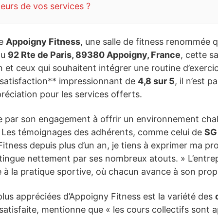
teurs de vos services ?
ve
Appoigny Fitness
, une salle de fitness renommée 
au
92 Rte de Paris, 89380 Appoigny, France
, cette s
n et ceux qui souhaitent intégrer une routine d’exerci
 satisfaction** impressionnant de
4,8 sur 5
, il n’est 
préciation pour les services offerts.
e par son engagement à offrir un environnement chal
se. Les témoignages des adhérents, comme celui de
SG
itness depuis plus d’un an, je tiens à exprimer ma pr
istingue nettement par ses nombreux atouts. » L’entr
 à la pratique sportive, où chacun avance à son prop
plus appréciées d’Appoigny Fitness est la variété des
tisfaite, mentionne que « les cours collectifs sont a