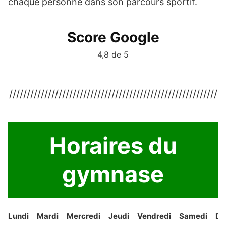
chaque personne dans son parcours sportif.
Score Google
4,8 de 5
///////////////////////////////////////////////////////////
Horaires du
gymnase
Lundi
Mardi
Mercredi
Jeudi
Vendredi
Samedi
Di