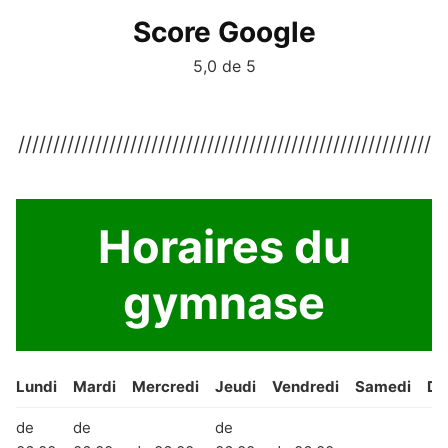
Score Google
5,0 de 5
///////////////////////////////////////////////////////////
Horaires du
gymnase
Lundi
Mardi
Mercredi
Jeudi
Vendredi
Samedi
Di
de
de
de