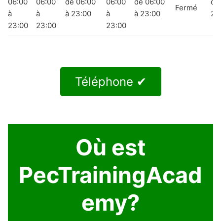
06:00
06:00
de 06:00
06:00
de 06:00
de
Fermé
à
à
à 23:00
à
à 23:00
23
23:00
23:00
23:00
Téléphone ✔
Où est
PecTrainingAcad
emy?