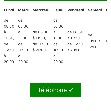
Lundi
Mardi
Mercredi
Jeudi
Vendredi
Samedi
Di
de
de
de
08:30
08:30
08:30
à
à
de 08:30
à
de 08:30
de
11:30,
11:30,
à 11:30,
11:30,
à 11:30,
10:00 à
Fe
de
de
de 16:30
de
de 16:30
12:00
16:30
16:30
à 20:00
16:30
à 20:00
à
à
à
20:00
20:00
20:00
Téléphone ✔