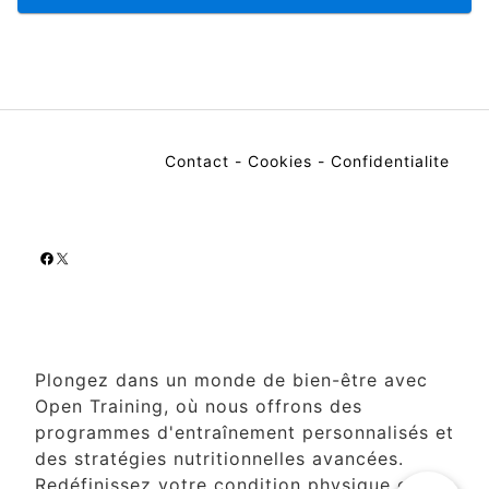
Contact
-
Cookies
-
Confidentialite
Facebook
X
Plongez dans un monde de bien-être avec
Open Training, où nous offrons des
programmes d'entraînement personnalisés et
des stratégies nutritionnelles avancées.
Redéfinissez votre condition physique et