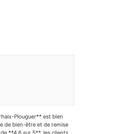
rhaix-Plouguer** est bien
re de bien-être et de remise
e **4,6 sur 5**, les clients