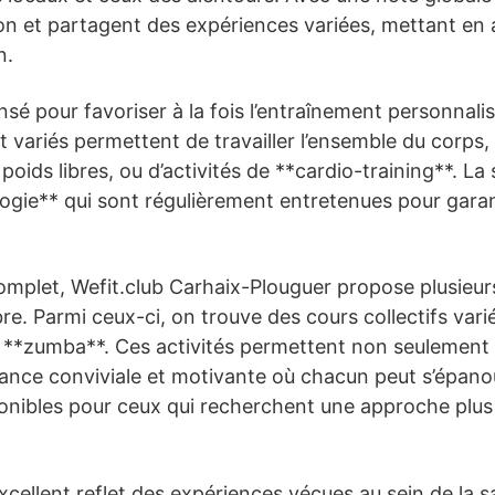
on et partagent des expériences variées, mettant en av
n.
nsé pour favoriser à la fois l’entraînement personnali
ariés permettent de travailler l’ensemble du corps, q
ids libres, ou d’activités de **cardio-training**. La 
gie** qui sont régulièrement entretenues pour garan
mplet, Wefit.club Carhaix-Plouguer propose plusieur
 Parmi ceux-ci, on trouve des cours collectifs variés
 la **zumba**. Ces activités permettent non seulement
nce conviviale et motivante où chacun peut s’épanou
ponibles pour ceux qui recherchent une approche plus
xcellent reflet des expériences vécues au sein de la s