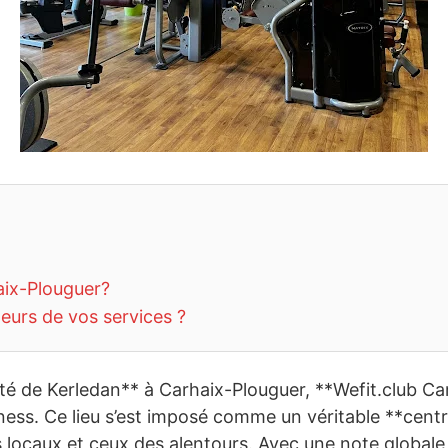
aix-Plouguer?
teurs de vos services ?
ité de Kerledan** à Carhaix-Plouguer, **Wefit.club Ca
itness. Ce lieu s’est imposé comme un véritable **cent
 locaux et ceux des alentours. Avec une note globale d