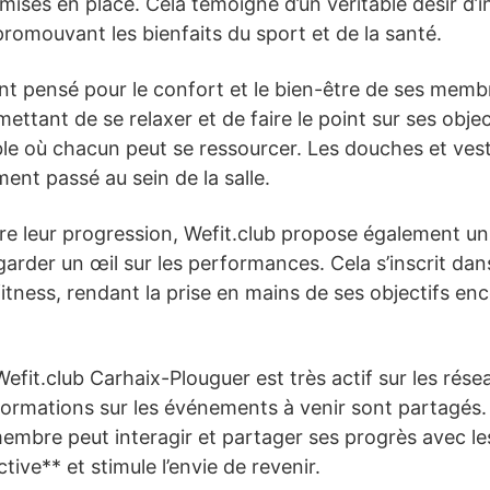
mises en place. Cela témoigne d’un véritable désir d’i
romouvant les bienfaits du sport et de la santé.
nt pensé pour le confort et le bien-être de ses memb
rmettant de se relaxer et de faire le point sur ses obj
e où chacun peut se ressourcer. Les douches et vest
ent passé au sein de la salle.
vre leur progression, Wefit.club propose également un
garder un œil sur les performances. Cela s’inscrit dan
 fitness, rendant la prise en mains de ses objectifs en
Wefit.club Carhaix-Plouguer est très actif sur les rése
ormations sur les événements à venir sont partagés. C
bre peut interagir et partager ses progrès avec les
tive** et stimule l’envie de revenir.