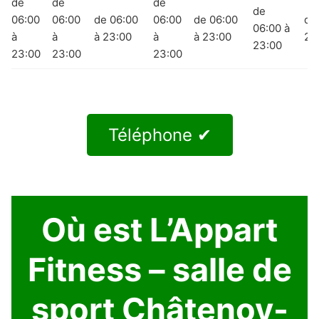
de
de
de
de
06:00
06:00
de 06:00
06:00
de 06:00
de
06:00 à
à
à
à 23:00
à
à 23:00
23
23:00
23:00
23:00
23:00
Téléphone ✔
Où est L’Appart
Fitness – salle de
sport Châtenoy-