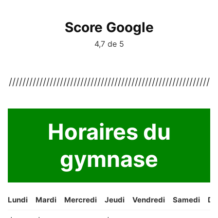
Score Google
4,7 de 5
///////////////////////////////////////////////////////////
Horaires du
gymnase
Lundi
Mardi
Mercredi
Jeudi
Vendredi
Samedi
Di