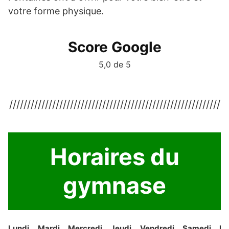
votre forme physique.
Score Google
5,0 de 5
///////////////////////////////////////////////////////////
Horaires du
gymnase
Lundi
Mardi
Mercredi
Jeudi
Vendredi
Samedi
Di