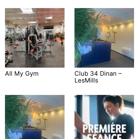
All My Gym
Club 34 Dinan –
LesMills