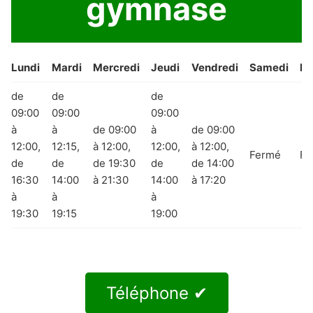
gymnase
Lundi
Mardi
Mercredi
Jeudi
Vendredi
Samedi
Di
de
de
de
09:00
09:00
09:00
à
à
de 09:00
à
de 09:00
12:00,
12:15,
à 12:00,
12:00,
à 12:00,
Fermé
Fe
de
de
de 19:30
de
de 14:00
16:30
14:00
à 21:30
14:00
à 17:20
à
à
à
19:30
19:15
19:00
Téléphone ✔