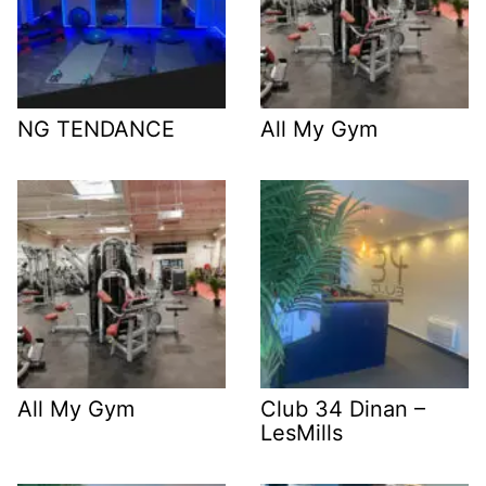
NG TENDANCE
All My Gym
All My Gym
Club 34 Dinan –
LesMills