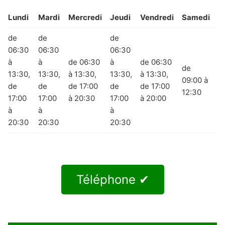
Lundi
Mardi
Mercredi
Jeudi
Vendredi
Samedi
D
de
de
de
06:30
06:30
06:30
à
à
de 06:30
à
de 06:30
de
13:30,
13:30,
à 13:30,
13:30,
à 13:30,
09:00 à
F
de
de
de 17:00
de
de 17:00
12:30
17:00
17:00
à 20:30
17:00
à 20:00
à
à
à
20:30
20:30
20:30
Téléphone ✔