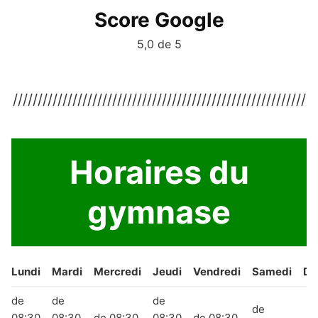
Score Google
5,0 de 5
///////////////////////////////////////////////////////////
Horaires du
gymnase
Lundi
Mardi
Mercredi
Jeudi
Vendredi
Samedi
Di
de
de
de
de
08:30
08:30
de 08:30
08:30
de 08:30