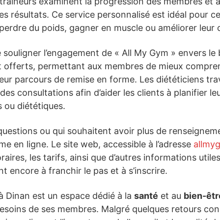
entraîneurs examinent la progression des membres et
s résultats. Ce service personnalisé est idéal pour ce
 perdre du poids, gagner en muscle ou améliorer leur
e souligner l’engagement de « All My Gym » envers le
nt offerts, permettant aux membres de mieux compren
leur parcours de remise en forme. Les diététiciens tra
des consultations afin d’aider les clients à planifier l
fs ou diététiques.
uestions ou qui souhaitent avoir plus de renseignemen
e en ligne. Le site web, accessible à l’adresse
allmy
aires, les tarifs, ainsi que d’autres informations utiles.
t encore à franchir le pas et à s’inscrire.
 à Dinan est un espace dédié à la
santé
et au
bien-êtr
esoins de ses membres. Malgré quelques retours conc