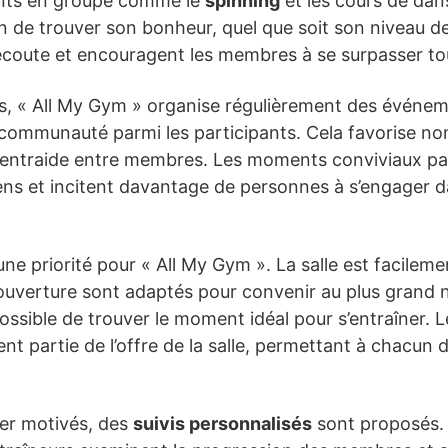
nts en groupe comme le
spinning
et les cours de dans
e trouver son bonheur, quel que soit son niveau de 
’écoute et encouragent les membres à se surpasser to
ss, « All My Gym » organise régulièrement des événem
 communauté parmi les participants. Cela favorise no
 l’entraide entre membres. Les moments conviviaux pa
ens et incitent davantage de personnes à s’engager d
une priorité pour « All My Gym ». La salle est facileme
 d’ouverture sont adaptés pour convenir au plus grand 
ossible de trouver le moment idéal pour s’entraîner. Le
ent partie de l’offre de la salle, permettant à chacun
ter motivés, des
suivis personnalisés
sont proposés. 