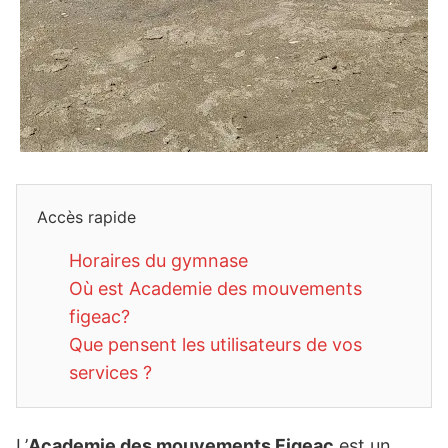
Accès rapide
Horaires du gymnase
Où est Academie des mouvements
figeac?
Que pensent les utilisateurs de vos
services ?
L’
Academie des mouvements Figeac
est un