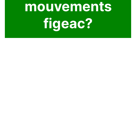
mouvements
figeac?