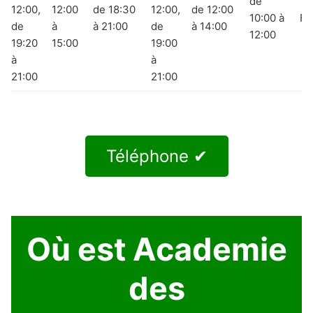
de
12:00,
12:00
de 18:30
12:00,
de 12:00
10:00 à
Fe
de
à
à 21:00
de
à 14:00
12:00
19:20
15:00
19:00
à
à
21:00
21:00
Téléphone ✔
Où est Academie
des