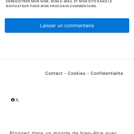
ENREGISTRER MON NOM, MON E-MAIL ET MON SITE DANS LE
NAVIGATEUR POUR MON PROCHAIN COMMENTAIRE.
Contact
-
Cookies
-
Confidentialite
Facebook
X
Plongez dans un monde de bien-être avec