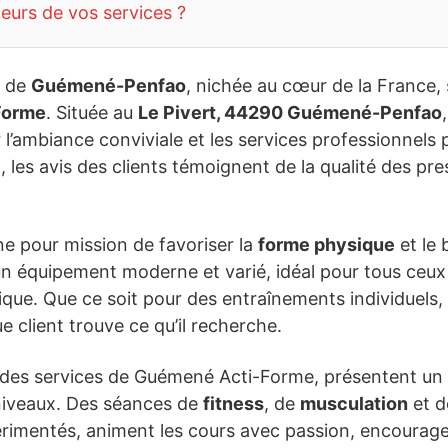
teurs de vos services ?
e de
Guémené-Penfao
, nichée au cœur de la France,
Forme
. Située au
Le Pivert, 44290 Guémené-Penfao
 l’ambiance conviviale et les services professionnels
5
, les avis des clients témoignent de la qualité des pr
 pour mission de favoriser la
forme physique
et le 
un équipement moderne et varié, idéal pour tous ceux
ique. Que ce soit pour des entraînements individuels, 
e client trouve ce qu’il recherche.
r des services de Guémené Acti-Forme, présentent un é
 niveaux. Des séances de
fitness
, de
musculation
et 
érimentés, animent les cours avec passion, encouragea