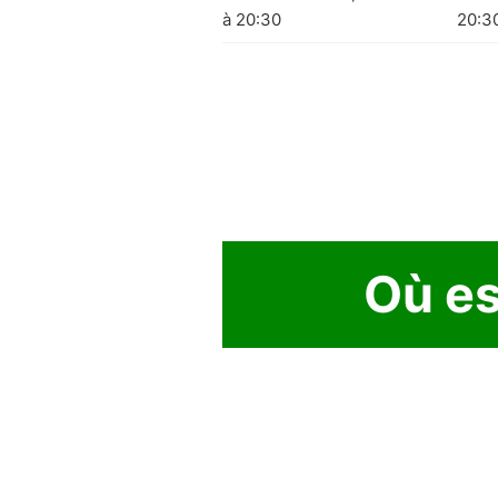
à 20:30
20:3
Où es