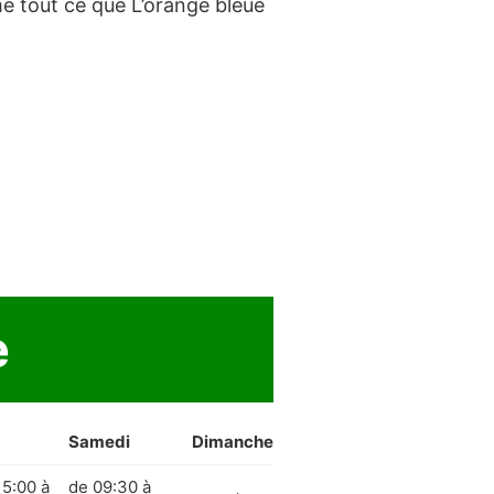
 tout ce que L’orange bleue
e
Samedi
Dimanche
15:00 à
de 09:30 à