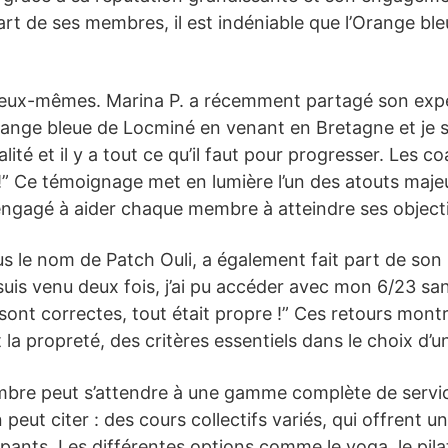
art de ses membres, il est indéniable que l’Orange bl
 d’eux-mêmes. Marina P. a récemment partagé son expé
Orange bleue de Locminé en venant en Bretagne et je su
alité et il y a tout ce qu’il faut pour progresser. Les 
!” Ce témoignage met en lumière l’un des atouts majeu
ngagé à aider chaque membre à atteindre ses objecti
s le nom de Patch Ouli, a également fait part de son 
suis venu deux fois, j’ai pu accéder avec mon 6/23 san
sont correctes, tout était propre !” Ces retours montr
et la propreté, des critères essentiels dans le choix d’u
mbre peut s’attendre à une gamme complète de servic
n peut citer : des cours collectifs variés, qui offren
pants. Les différentes options comme le yoga, le pilate