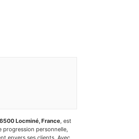
 56500 Locminé, France
, est
de progression personnelle,
nt envers ses clients. Avec