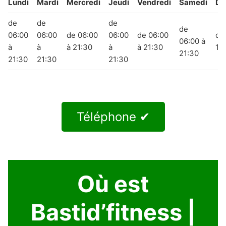
Lundi
Mardi
Mercredi
Jeudi
Vendredi
Samedi
Di
de
de
de
de
06:00
06:00
de 06:00
06:00
de 06:00
de
06:00 à
à
à
à 21:30
à
à 21:30
18
21:30
21:30
21:30
21:30
Téléphone ✔
Où est
Bastid’fitness |