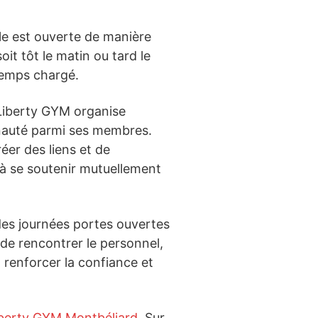
lle est ouverte de manière
it tôt le matin ou tard le
 temps chargé.
, Liberty GYM organise
unauté parmi ses membres.
éer des liens et de
 à se soutenir mutuellement
 des journées portes ouvertes
 de rencontrer le personnel,
à renforcer la confiance et
berty GYM Montbéliard
. Sur