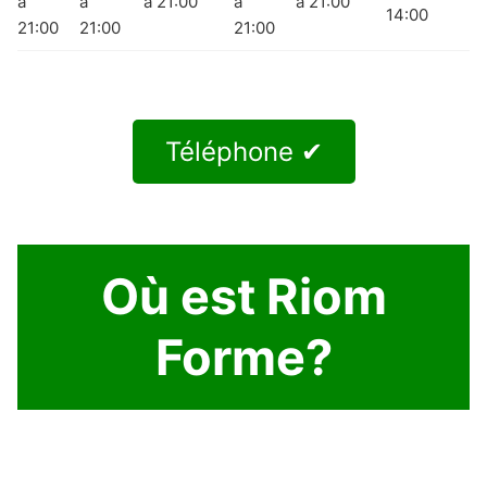
à
à
à 21:00
à
à 21:00
14:00
21:00
21:00
21:00
Téléphone ✔
Où est Riom
Forme?