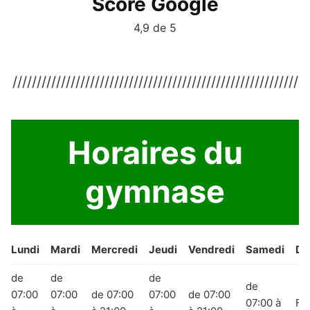
Score Google
4,9 de 5
///////////////////////////////////////////////////////////
Horaires du
gymnase
Lundi
Mardi
Mercredi
Jeudi
Vendredi
Samedi
Di
de
de
de
de
07:00
07:00
de 07:00
07:00
de 07:00
07:00 à
Fe