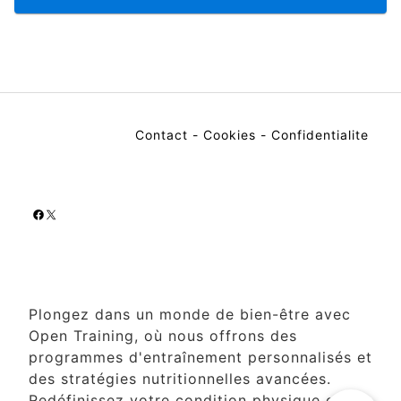
Contact
-
Cookies
-
Confidentialite
Facebook
X
Plongez dans un monde de bien-être avec
Open Training, où nous offrons des
programmes d'entraînement personnalisés et
des stratégies nutritionnelles avancées.
Redéfinissez votre condition physique et