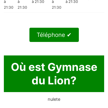
à
à
à 21:30
à
à 21:30
21:30
21:30
21:30
Téléphone ✔
Où est Gymnase
du Lion?
nulete