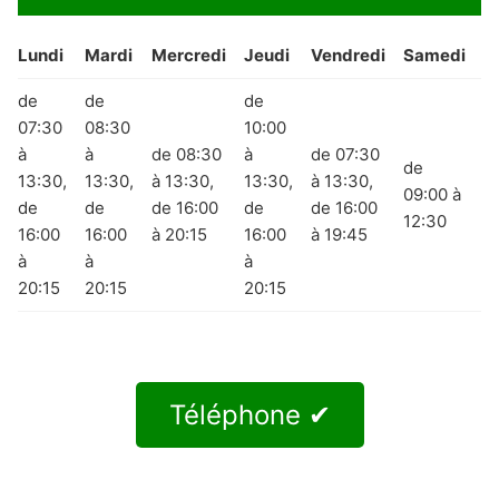
Lundi
Mardi
Mercredi
Jeudi
Vendredi
Samedi
D
de
de
de
07:30
08:30
10:00
à
à
de 08:30
à
de 07:30
de
13:30,
13:30,
à 13:30,
13:30,
à 13:30,
09:00 à
F
de
de
de 16:00
de
de 16:00
12:30
16:00
16:00
à 20:15
16:00
à 19:45
à
à
à
20:15
20:15
20:15
Téléphone ✔