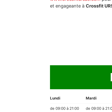
et engageante à
Crossfit UR
Lundi
Mardi
de 09:00 à 21:00
de 09:00 à 21: