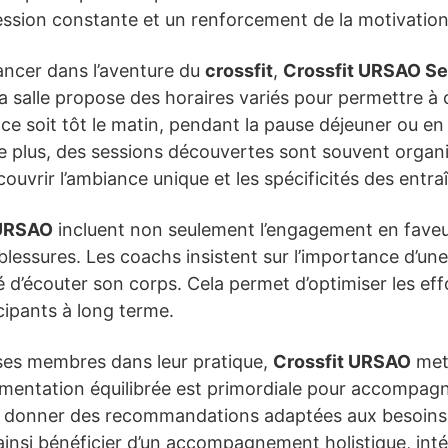
ssion constante et un renforcement de la motivation
ancer dans l’aventure du
crossfit
,
Crossfit URSAO Se
 La salle propose des horaires variés pour permettre à
ce soit tôt le matin, pendant la pause déjeuner ou en so
 De plus, des sessions découvertes sont souvent orga
couvrir l’ambiance unique et les spécificités des en
 URSAO
incluent non seulement l’engagement en faveu
blessures. Les coachs insistent sur l’importance d’u
é d’écouter son corps. Cela permet d’optimiser les eff
cipants à long terme.
es membres dans leur pratique,
Crossfit URSAO
met 
alimentation équilibrée est primordiale pour accompa
 donner des recommandations adaptées aux besoins 
ainsi bénéficier d’un accompagnement holistique, intégr