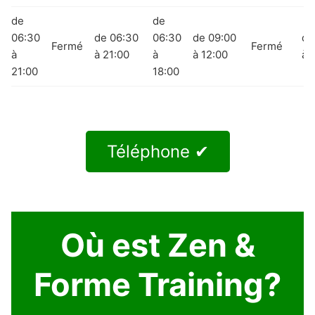
de
de
06:30
de 06:30
06:30
de 09:00
de
Fermé
Fermé
à
à 21:00
à
à 12:00
à 
21:00
18:00
Téléphone ✔
Où est Zen &
Forme Training?