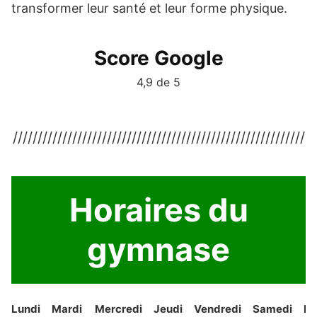
transformer leur santé et leur forme physique.
Score Google
4,9 de 5
///////////////////////////////////////////////////////////
Horaires du
gymnase
Lundi
Mardi
Mercredi
Jeudi
Vendredi
Samedi
Di