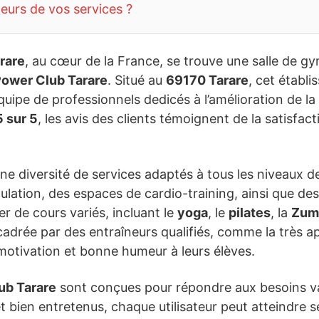
teurs de vos services ?
rare
, au cœur de la France, se trouve une salle de gy
ower Club Tarare
. Situé au
69170 Tarare
, cet établ
uipe de professionnels dedicés à l’amélioration de l
5 sur 5
, les avis des clients témoignent de la satisfa
ne diversité de services adaptés à tous les niveaux d
ation, des espaces de cardio-training, ainsi que des 
r de cours variés, incluant le
yoga
, le
pilates
, la
Zum
cadrée par des entraîneurs qualifiés, comme la très ap
otivation et bonne humeur à leurs élèves.
ub Tarare
sont conçues pour répondre aux besoins v
ien entretenus, chaque utilisateur peut atteindre ses