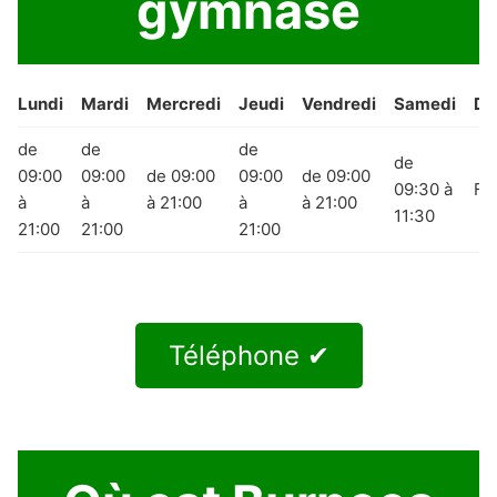
gymnase
Lundi
Mardi
Mercredi
Jeudi
Vendredi
Samedi
Di
de
de
de
de
09:00
09:00
de 09:00
09:00
de 09:00
09:30 à
Fe
à
à
à 21:00
à
à 21:00
11:30
21:00
21:00
21:00
Téléphone ✔