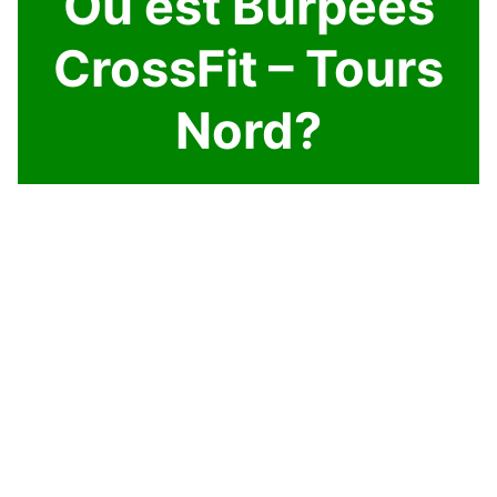
Où est Burpees
CrossFit – Tours
Nord?