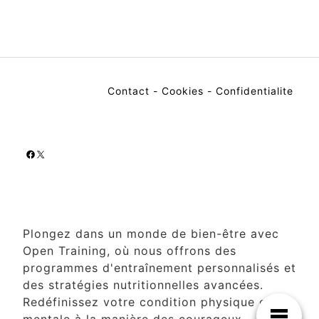
Contact
-
Cookies
-
Confidentialite
Facebook
X
Plongez dans un monde de bien-être avec
Open Training, où nous offrons des
programmes d'entraînement personnalisés et
des stratégies nutritionnelles avancées.
Redéfinissez votre condition physique et
mentale à la manière des courageux