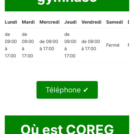
Lundi
Mardi
Mercredi
Jeudi
Vendredi
Samedi
Di
de
de
de
09:00
09:00
de 09:00
09:00
de 09:00
Fermé
Fe
à
à
à 17:00
à
à 17:00
17:00
17:00
17:00
Téléphone ✔
Où est COREG