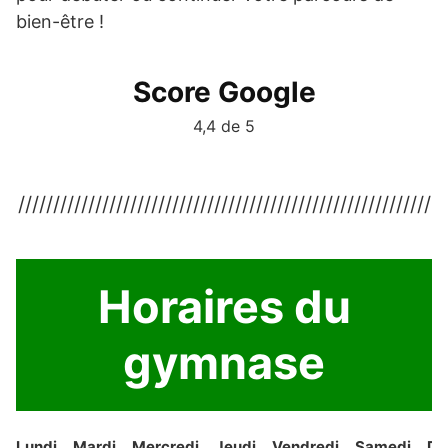
bien-être !
Score Google
4,4 de 5
///////////////////////////////////////////////////////////
Horaires du
gymnase
Lundi
Mardi
Mercredi
Jeudi
Vendredi
Samedi
Di