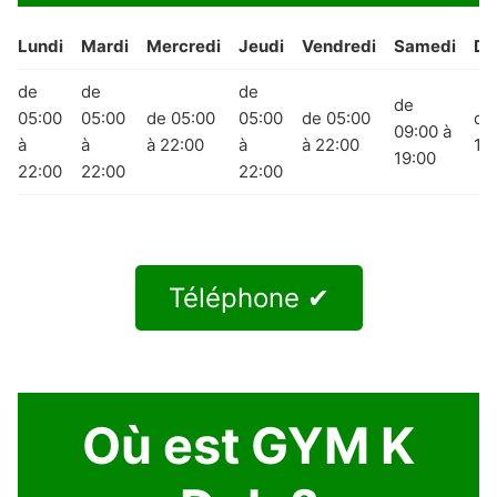
Lundi
Mardi
Mercredi
Jeudi
Vendredi
Samedi
Di
de
de
de
de
05:00
05:00
de 05:00
05:00
de 05:00
de
09:00 à
à
à
à 22:00
à
à 22:00
16
19:00
22:00
22:00
22:00
Téléphone ✔
Où est GYM K