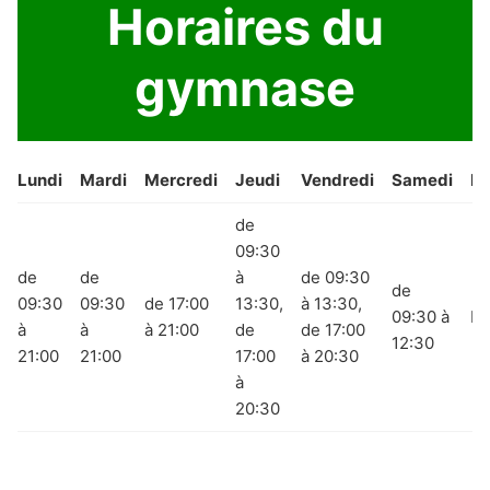
Horaires du
gymnase
Lundi
Mardi
Mercredi
Jeudi
Vendredi
Samedi
D
de
09:30
de
de
à
de 09:30
de
09:30
09:30
de 17:00
13:30,
à 13:30,
09:30 à
Fe
à
à
à 21:00
de
de 17:00
12:30
21:00
21:00
17:00
à 20:30
à
20:30